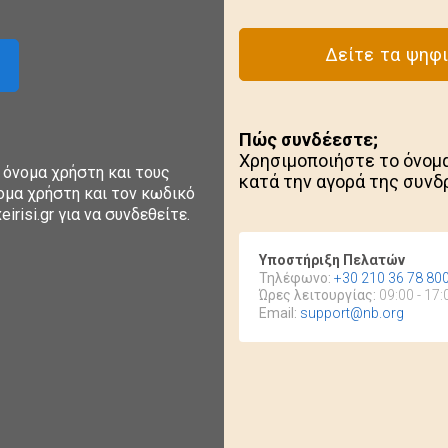
Δείτε τα ψηφι
Πώς συνδέεστε;
Χρησιμοποιήστε το όνομα
 όνομα χρήστη και τους
κατά την αγορά της συνδ
ομα χρήστη και τον κωδικό
risi.gr για να συνδεθείτε.
Υποστήριξη Πελατών
Τηλέφωνο:
+30 210 36 78 80
Ώρες λειτουργίας:
09:00 - 17
Email:
support@nb.org