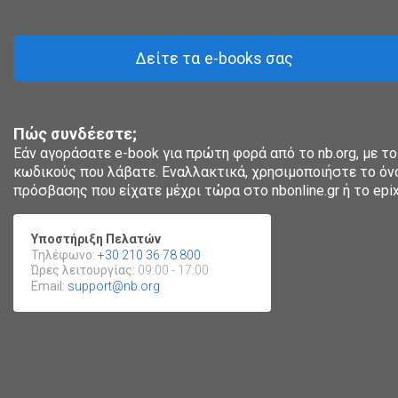
Δείτε τα e-books σας
Πώς συνδέεστε;
Εάν αγοράσατε e-book για πρώτη φορά από το nb.org, με το
κωδικούς που λάβατε. Εναλλακτικά, χρησιμοποιήστε το όν
πρόσβασης που είχατε μέχρι τώρα στο nbonline.gr ή το epixei
Υποστήριξη Πελατών
Τηλέφωνο:
+30 210 36 78 800
Ώρες λειτουργίας:
09:00 - 17:00
Email:
support@nb.org